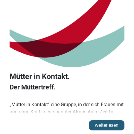
und Perspektivwechseln soll somit der BLICK auf die
KINDER geschärft werden. Die jeweiligen Einheiten
werden von zwei qualifizierten LeiterInnen moderiert.
Eine Besonderheit stellt bei diesem Kursangebot die
Möglichkeit dar, dass beide Elternteile in zwei
getrennten Teilnehmergruppen „Kinder im Blick“
absolvieren können.
Mütter in Kontakt.
Der Müttertreff.
„Mütter in Kontakt“ eine Gruppe, in der sich Frauen mit
und ohne Kind in entspannter Atmosphäre Zeit für
eigene Bedürfnisse nehmen und miteinander
weiterlesen
kommunizieren, Kontakte knüpfen und pflegen.
Getroffen wird sich i. d. R. zu einem gemeinsamen