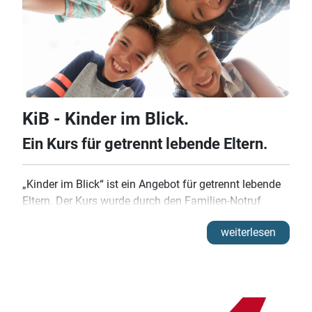
KiB - Kinder im Blick.
Ein Kurs für getrennt lebende Eltern.
„Kinder im Blick“ ist ein Angebot für getrennt lebende
Eltern. Der Kurs wurde durch den Familien-Notruf
München e. V. und die Ludwig-Maximilians-Universität
weiterlesen
München entwickelt. In 7 Sitzungen werden die Eltern-
Kind-Beziehung, die eigene Selbstfürsorge und die
besonderen individuellen Bedürfnisse der
Trennungskinder in den Fokus genommen. Anhand
von Rollenspielen, Kurzinputs, Kommunikationsregeln