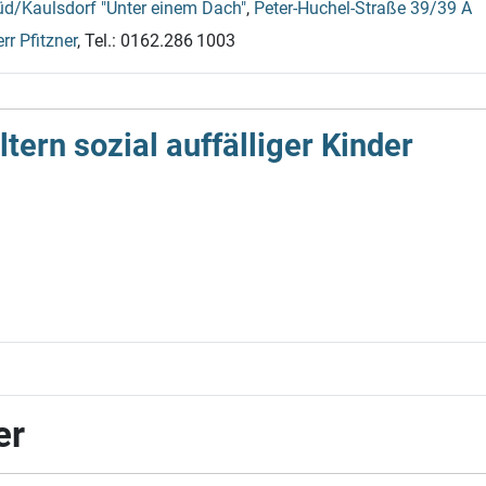
üd/Kaulsdorf "Unter einem Dach"
,
Peter-Huchel-
Straße 39/
39 A
rr Pfitzner
,
Tel.: 0162.286 1003
ern sozial auf­fälliger Kinder
er