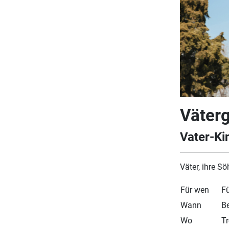
Väter
Vater-Ki
Väter, ihre S
Für wen
Fü
Wann
Be
Wo
Tr