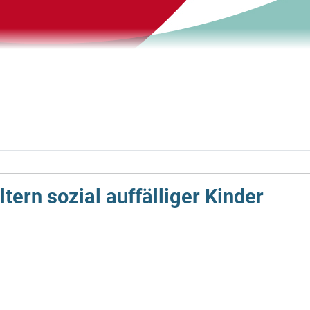
ern sozial auf­fälliger Kinder
nd ohne Kind in entspannter Atmosphäre Zeit für eigene Bedürf
 gemeinsamen Frühstück, welches sich zu Ausflügen und anderen 