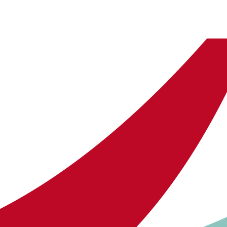
ern. Der Kurs wurde durch den Familien-Notruf München e. V. und
 Selbstfürsorge und die besonderen individuellen Bedürfnisse 
ektivwechseln soll somit der BLICK auf die KINDER geschärft w
llt bei diesem Kursangebot die Möglichkeit dar, dass beide Eltern