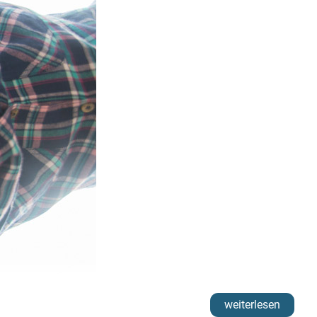
llen Ihre Handlungsfähigkeit gegenüber Ihrem Kind wieder
nd von der Berufserfahrung des Kursleiters profitieren. Es
weiterlesen