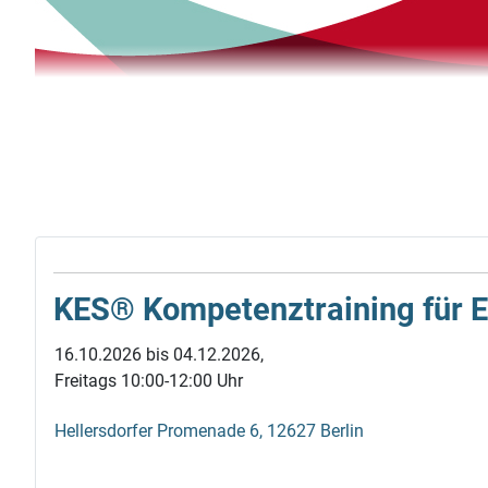
KES® Kompetenz­training für Elt
Mütter in Kontakt.
16.10.2026 bis 04.12.2026,
Der Müttertreff.
Freitags 10:00-12:00 Uhr
Hellersdorfer Promenade 6, 12627 Berlin
„Mütter in Kontakt“ eine Gruppe, in der sich Frauen mit u
knüpfen und pflegen. Getroffen wird sich i. d. R. zu einem