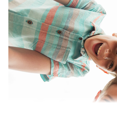
KES®
Kompetenz­training für Eltern sozial au
Mit dem Elternkurs KES® aktivieren Sie Ihre eigenen Energ
her. Sie erfahren, dass andere Eltern auch im Alltg ihr Bes
wird 8 Elterntreffen mit ca. 8 teilnehmenden Eltern geben.