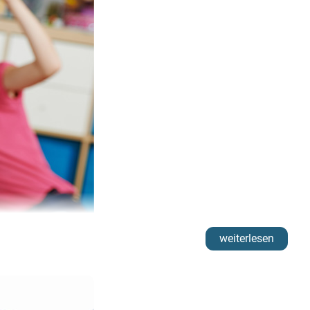
zt Eltern dabei, ihre Kinder altersgerecht und bewusst im
weiterlesen