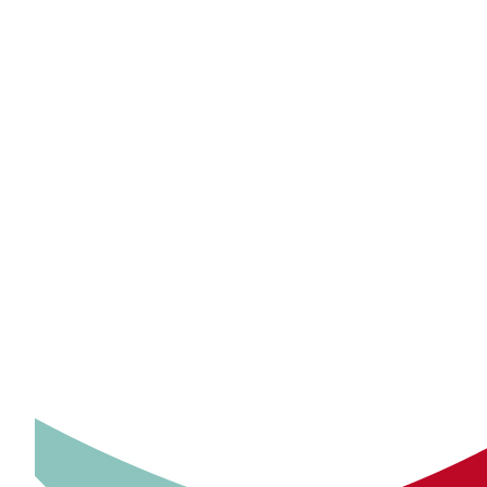
KiB - Kinder im Blick.
Ein Kurs für getrennt lebende Eltern.
„Kinder im Blick“ ist ein Angebot für getrennt lebende Elt
7 Sitzungen werden die Eltern-Kind-Beziehung, die eigene
Rollenspielen, Kurzinputs, Kommunikationsregeln und Persp
qualifizierten LeiterInnen moderiert. Eine Besonderheit ste
absolvieren können.