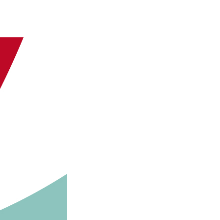
 die Ludwig-Maximilians-Universität München entwickelt. In
der Trennungskinder in den Fokus genommen. Anhand von
erden. Die jeweiligen Einheiten werden von zwei
teile in zwei getrennten Teilnehmergruppen „Kinder im Blick“