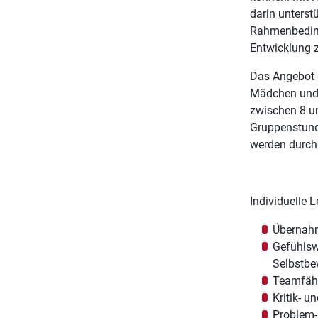
darin unterst
Rahmenbeding
Entwicklung z
Das Angebot d
Mädchen und 
zwischen 8 un
Gruppenstund
werden durch 
Individuelle L
Übernahm
Gefühlsw
Selbstbe
Teamfähi
Kritik- u
Problem-