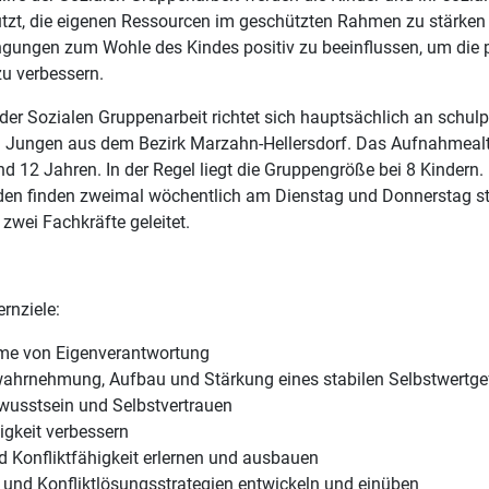
ützt, die eigenen Ressourcen im geschützten Rahmen zu stärke
ungen zum Wohle des Kindes positiv zu beeinflussen, um die 
u verbessern.
er Sozialen Gruppenarbeit richtet sich hauptsächlich an schulpf
Jungen aus dem Bezirk Marzahn-Hellersdorf. Das Aufnahmealte
d 12 Jahren. In der Regel liegt die Gruppengröße bei 8 Kindern.
en finden zweimal wöchentlich am Dienstag und Donnerstag st
zwei Fachkräfte geleitet.
ernziele:
e von Eigenverantwortung
ahrnehmung, Aufbau und Stärkung eines stabilen Selbstwertge
wusstsein und Selbstvertrauen
gkeit verbessern
nd Konfliktfähigkeit erlernen und ausbauen
 und Konfliktlösungsstrategien entwickeln und einüben