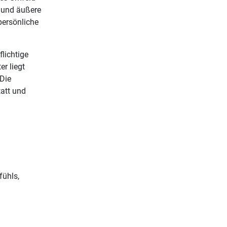
n und äußere
persönliche
lichtige
r liegt
 Die
att und
fühls,