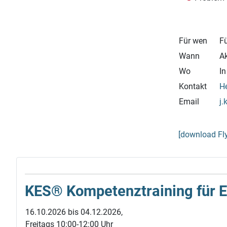
Für wen
Fü
Wann
Ak
Wo
I
Kontakt
He
Email
j.
[download Fl
KES® Kompetenz­training für Elt
16.10.2026 bis 04.12.2026,
Freitags 10:00-12:00 Uhr