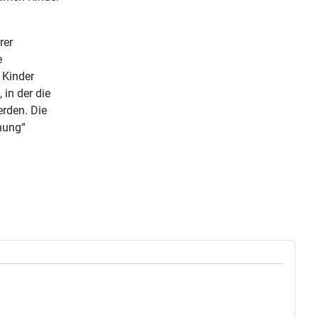
rer
e
 Kinder
 in der die
erden. Die
hung“