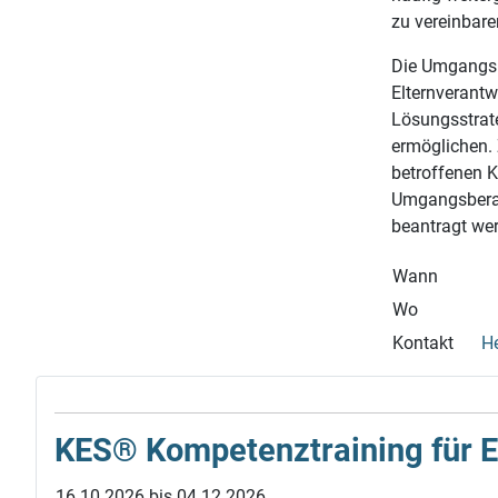
zu vereinbare
Die Umgangsbe
Elternverant
Lösungsstrate
ermöglichen. 
betroffenen K
Umgangsberat
beantragt we
Wann
Wo
Kontakt
He
KES® Kompetenz­training für Elt
16.10.2026 bis 04.12.2026,